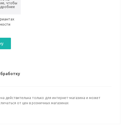
ие, чтобы
одробнее
ариантах
имости
ну
обработку
ена действительна только для интернет-магазина и может
личаться от цен в розничных магазинах