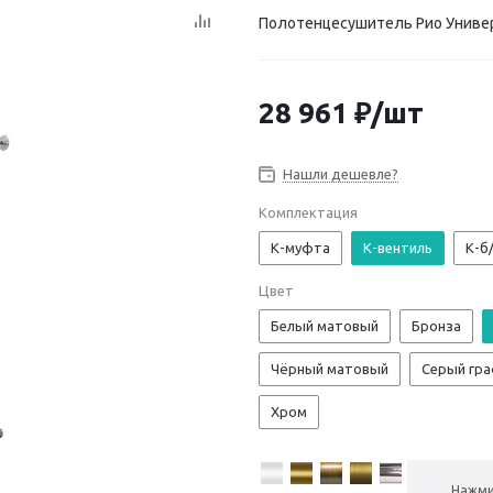
Полотенцесушитель Рио Универс
28 961
₽
/шт
Нашли дешевле?
Комплектация
К-муфта
К-вентиль
К-б
Цвет
Белый матовый
Бронза
Чёрный матовый
Серый гр
Хром
Нажми