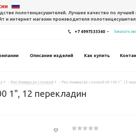
ссии
дстве полотенцесушителей. Лучшее качество по лучшей 
т и интернет магазин производителя полотенцесушител
+7 4997533340
Заказать зв
омпании
Описание изделий
Как купить
Конта
ал
-
Рио Универсал с полкой
-
Рио Универсал с полкой 60-100 1", 12 пе
00 1", 12 перекладин