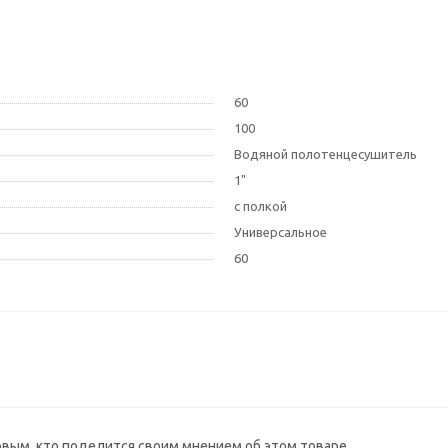
60
100
Водяной полотенцесушитель
1"
с полкой
Универсальное
60
рвым, кто поделится своим мнением об этом товаре