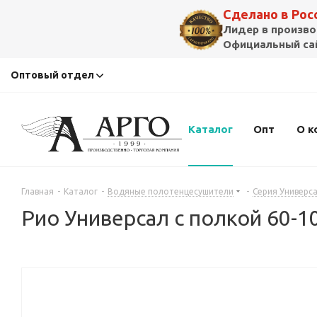
Сделано в Ро
Лидер в произво
Официальный сай
Оптовый отдел
Каталог
Опт
О к
Главная
-
Каталог
-
Водяные полотенцесушители
-
Серия Универс
Рио Универсал с полкой 60-1