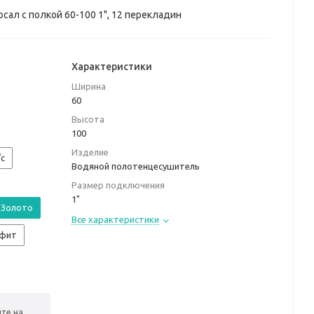
ал с полкой 60-100 1", 12 перекладин
Характеристики
Ширина
60
Высота
100
Изделие
/с
Водяной полотенцесушитель
Размер подключения
1"
Золото
Все характеристики
афит
те на