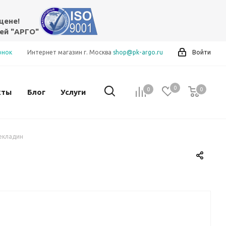
цене!
ей "АРГО"
онок
Интернет магазин г. Москва
shop@pk-argo.ru
Войти
0
0
0
0
кты
Блог
Услуги
рекладин