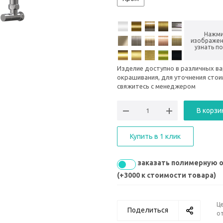
Нажми
изображен
узнать п
Изделие доступно в различных в
окрашивания, для уточнения сто
свяжитесь с менеджером
В корзи
Купить в 1 клик
заказать полимерную 
(+3000 к стоимости товара)
Ц
Поделиться
от