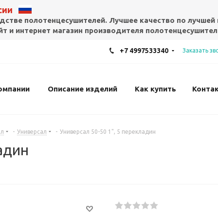
ссии
дстве полотенцесушителей. Лучшее качество по лучшей 
т и интернет магазин производителя полотенцесушител
+7 4997533340
Заказать зв
омпании
Описание изделий
Как купить
Конта
ал
-
Универсал
-
Универсал 50-50 1", 5 перекладин
адин