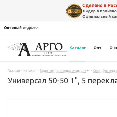
Сделано в Ро
Лидер в произво
Официальный сай
Оптовый отдел
Каталог
Опт
О к
Главная
-
Каталог
-
Водяные полотенцесушители
-
Серия Универс
Универсал 50-50 1", 5 перекл