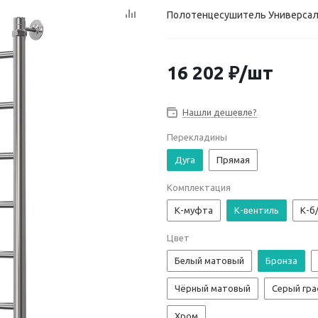
Полотенцесушитель Универсал 
16 202
₽
/шт
Нашли дешевле?
Перекладины
Дуга
Прямая
Комплектация
К-муфта
К-вентиль
К-б
Цвет
Белый матовый
Бронза
Чёрный матовый
Серый гр
Хром