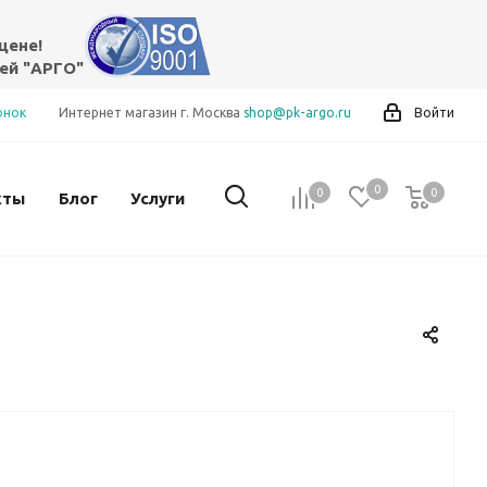
цене!
ей "АРГО"
онок
Интернет магазин г. Москва
shop@pk-argo.ru
Войти
0
0
0
0
кты
Блог
Услуги