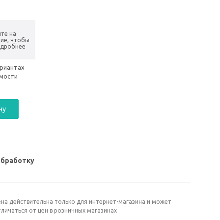
те на
ие, чтобы
одробнее
ариантах
имости
ну
обработку
ена действительна только для интернет-магазина и может
личаться от цен в розничных магазинах